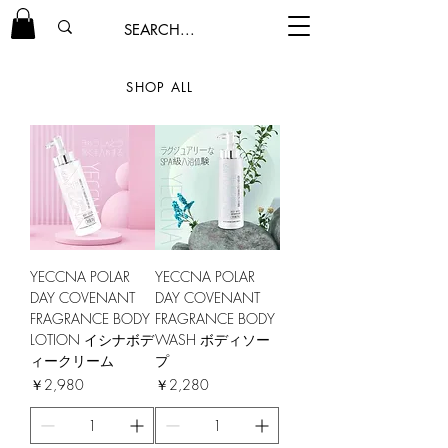
SHOP ALL
YECCNA POLAR
YECCNA POLAR
DAY COVENANT
DAY COVENANT
FRAGRANCE BODY
FRAGRANCE BODY
LOTION イシナボデ
WASH ボディソー
ィークリーム
プ
価格
価格
￥2,980
￥2,280