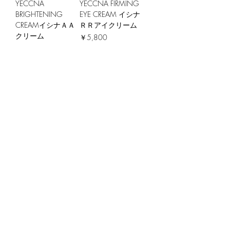
YECCNA
YECCNA FIRMING
BRIGHTENING
EYE CREAM イシナ
CREAMイシナＡＡ
ＲＲアイクリーム
クリーム
価格
￥5,800
価格
￥7,800
ADD TO CART >
ADD TO CART >
YECCNA Amino
YECCNA
Acid Cleanser イシ
MOISTURIZING
ナＡ洗顔フォーム
ESSENCE LOTION
イシナＥプラス乳
価格
￥3,800
液