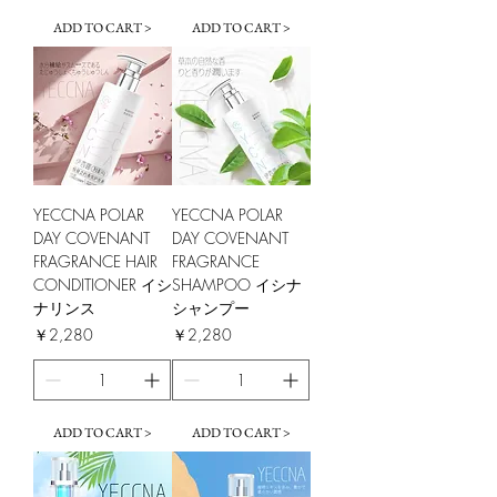
ADD TO CART >
ADD TO CART >
YECCNA POLAR
YECCNA POLAR
DAY COVENANT
DAY COVENANT
FRAGRANCE HAIR
FRAGRANCE
CONDITIONER イシ
SHAMPOO イシナ
ナリンス
シャンプー
価格
価格
￥2,280
￥2,280
ADD TO CART >
ADD TO CART >