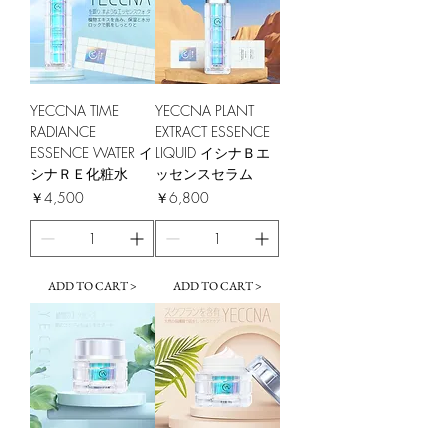
YECCNA TIME
YECCNA PLANT
RADIANCE
EXTRACT ESSENCE
ESSENCE WATER イ
LIQUID イシナＢエ
シナＲＥ化粧水
ッセンスセラム
価格
価格
￥4,500
￥6,800
ADD TO CART >
ADD TO CART >