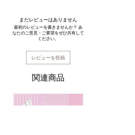
使用方法
: 濡れた髪に適量を塗布し、
軽くマッサージした後、水で洗い流し
てください。
まだレビューはありません
使用上の注意
: 化粧品がお肌に合わな
最初のレビューを書きませんか？ あ
い場合、以下の症状が現れた場合は使
なたのご意見・ご要望をぜひ共有して
用を中止してください。症状が悪化す
ください。
ることがあるため、皮膚科専門医に相
談することをお勧めします。
使用中に赤み、はれ、かゆ
レビューを投稿
み、刺激などの異常が現れた
場合。
使用後に直射日光が当たり、
関連商品
上記のような異常が現れた場
合。
傷やはれもの、湿疹などの異常がある
部位には使用しないでください。
目に入った場合は直ちに洗い
流してください。
目の周りには避けて使用して
ください。
このように、使用方法と使用上の注意